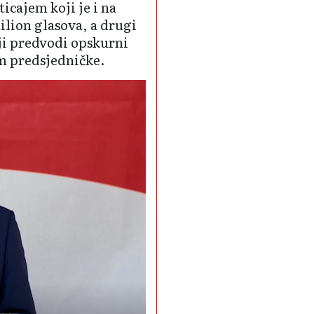
cajem koji je i na
lion glasova, a drugi
ji predvodi opskurni
im predsjedničke.