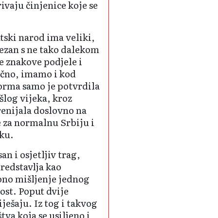
rivaju činjenice koje se
tski narod ima veliki,
vezan s ne tako dalekom
ne znakove podjele i
ično, imamo i kod
forma samo je potvrdila
šlog vijeka, kroz
renijala doslovno na
e za normalnu Srbiju i
čku.
an i osjetljiv trag,
predstavlja kao
ono mišljenje jednog
ost. Poput dvije
iješaju. Iz tog i takvog
va koja se usiljeno i