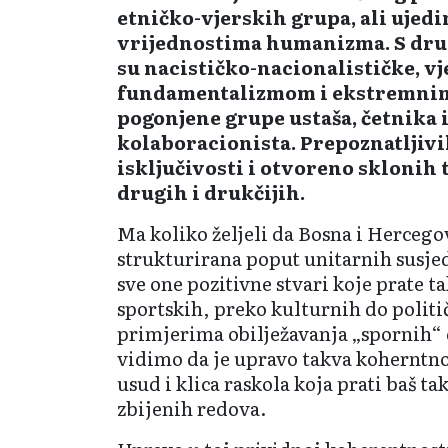
etničko-vjerskih grupa, ali ujed
vrijednostima humanizma. S drug
su nacističko-nacionalističke, v
fundamentalizmom i ekstremni
pogonjene grupe ustaša, četnika 
kolaboracionista. Prepoznatljivi
isključivosti i otvoreno sklonih
drugih i drukčijih.
Ma koliko željeli da Bosna i Herceg
strukturirana poput unitarnih susje
sve one pozitivne stvari koje prate t
sportskih, preko kulturnih do politi
primjerima obilježavanja „spornih“ 
vidimo da je upravo takva koherntno
usud i klica raskola koja prati baš t
zbijenih redova.