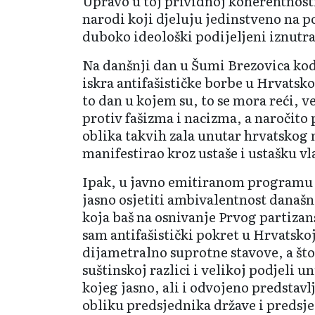
Upravo u toj prividnoj koherentnosti
narodi koji djeluju jedinstveno na po
duboko ideološki podijeljeni iznutra
Na danšnji dan u Šumi Brezovica kod
iskra antifašističke borbe u Hrvatsko
to dan u kojem su, to se mora reći, 
protiv fašizma i nacizma, a naročito
oblika takvih zala unutar hrvatskog 
manifestirao kroz ustaše i ustašku vl
Ipak, u javno emitiranom programu
jasno osjetiti ambivalentnost današn
koja baš na osnivanje Prvog partizan
sam antifašistički pokret u Hrvatsko
dijametralno suprotne stavove, a št
suštinskoj razlici i velikoj podjeli 
kojeg jasno, ali i odvojeno predstavlj
obliku predsjednika države i predsje