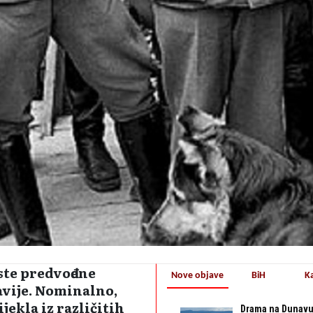
ste predvođene
Nove objave
BiH
K
vije. Nominalno,
jekla iz različitih
Drama na Dunavu: