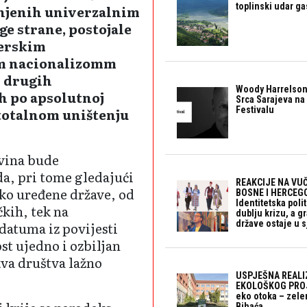
toplinski udar g
injenih univerzalnim
e strane, postojale
jerskim
m nacionalizomm
i drugih
Woody Harrelson
h po apsolutnoj
Srca Sarajeva na 
Festivalu
 totalnom uništenju
ovina bude
da, pri tome gledajući
REAKCIJE NA VUČ
ako uređene države, od
BOSNE I HERCEGO
Identitetska polit
čkih, tek na
dublju krizu, a 
države ostaje u s
datuma iz povijesti
st ujedno i ozbiljan
akva društva lažno
USPJEŠNA REALI
EKOLOŠKOG PROJ
eko otoka – zele
Bihaća