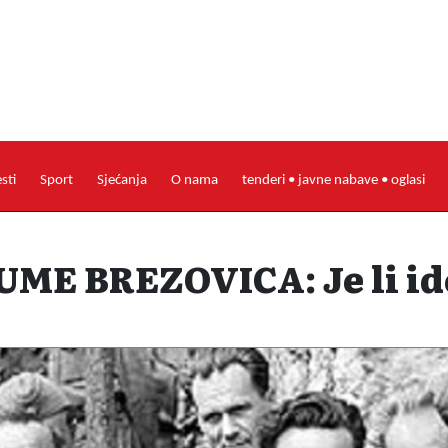
esti
Sport
Sjećanja
O nama
tenderi • javne nabave • oglasi
UME BREZOVICA: Je li id