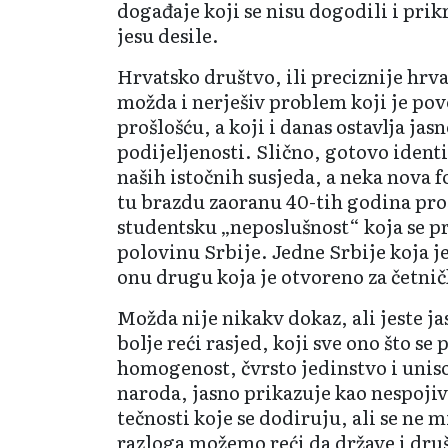
događaje koji se nisu dogodili i prik
jesu desile.
Hrvatsko društvo, ili preciznije hrva
možda i nerješiv problem koji je po
prošlošću, a koji i danas ostavlja jas
podijeljenosti. Slično, gotovo ident
naših istočnih susjeda, a neka nova 
tu brazdu zaoranu 40-tih godina pro
studentsku „neposlušnost“ koja se p
polovinu Srbije. Jedne Srbije koja j
onu drugu koja je otvoreno za četni
Možda nije nikakv dokaz, ali jeste jas
bolje reći rasjed, koji sve ono što se 
homogenost, čvrsto jedinstvo i unis
naroda, jasno prikazuje kao nespojiv
tečnosti koje se dodiruju, ali se ne m
razloga možemo reći da države i društ