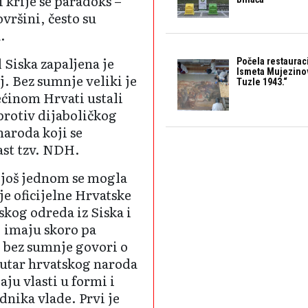
 krije se paradoks –
vršini, često su
.
 Siska zapaljena je
Počela restaurac
Ismeta Mujezino
j. Bez sumnje veliki je
Tuzle 1943.“
većinom Hrvati ustali
 protiv dijaboličkog
naroda koji se
ast tzv. NDH.
 još jednom se mogla
je oficijelne Hrvatske
skog odreda iz Siska i
j imaju skoro pa
o bez sumnje govori o
unutar hrvatskog naroda
aju vlasti u formi i
dnika vlade. Prvi je