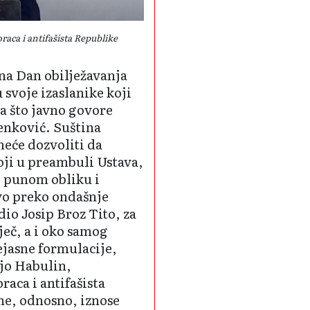
raca i antifašista Republike
 na Dan obilježavanja
 svoje izaslanike koji
a što javno govore
enković. Suština
neće dozvoliti da
oji u preambuli Ustava,
i punom obliku i
ivo preko ondašnje
io Josip Broz Tito, za
ječ, a i oko samog
ejasne formulacije,
njo Habulin,
raca i antifašista
ine, odnosno, iznose