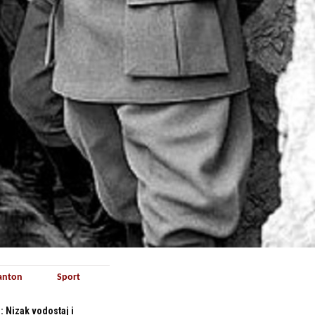
anton
Sport
 Nizak vodostaj i