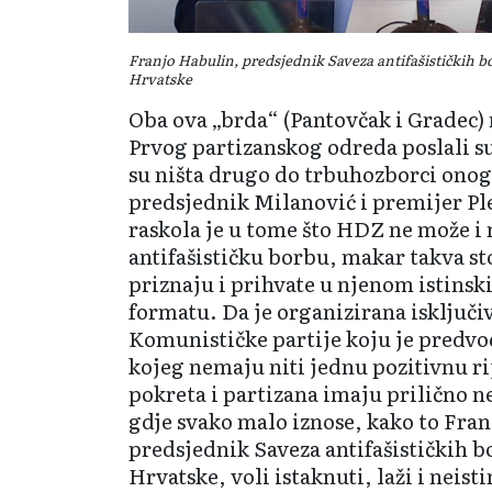
Franjo Habulin, predsjednik Saveza antifašističkih bo
Hrvatske
Oba ova „brda“ (Pantovčak i Gradec)
Prvog partizanskog odreda poslali su
su ništa drugo do trbuhozborci onog
predsjednik Milanović i premijer Pl
raskola je u tome što HDZ ne može i 
antifašističku borbu, makar takva st
priznaju i prihvate u njenom istinsk
formatu. Da je organizirana isključ
Komunističke partije koju je predvod
kojeg nemaju niti jednu pozitivnu ri
pokreta i partizana imaju prilično n
gdje svako malo iznose, kako to Fra
predsjednik Saveza antifašističkih bo
Hrvatske, voli istaknuti, laži i neist