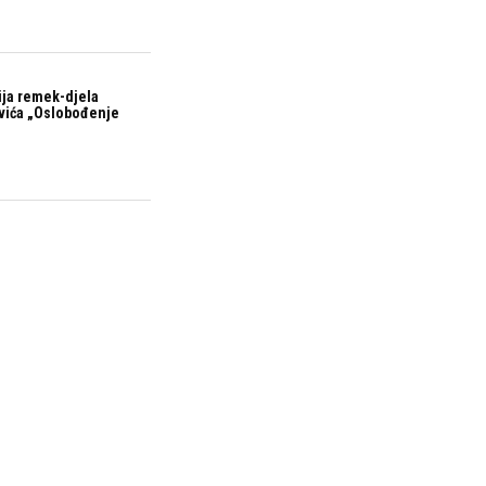
ija remek-djela
vića „Oslobođenje