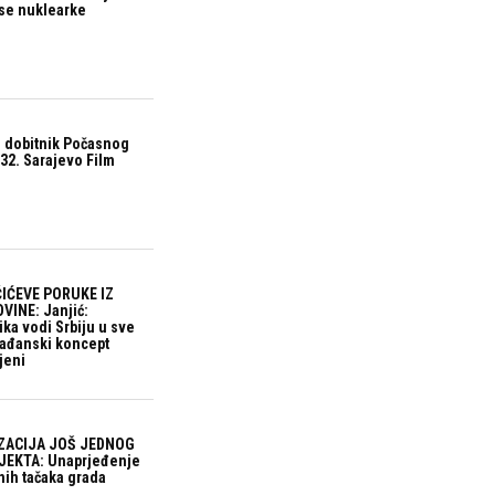
ase nuklearke
 dobitnik Počasnog
32. Sarajevo Film
IĆEVE PORUKE IZ
VINE: Janjić:
ika vodi Srbiju u sve
građanski koncept
jeni
ZACIJA JOŠ JEDNOG
EKTA: Unaprjeđenje
nih tačaka grada