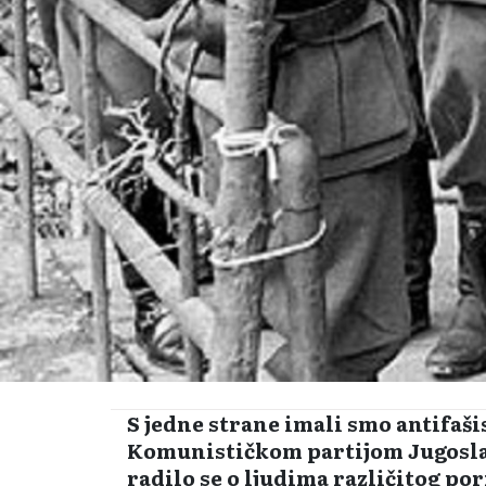
S jedne strane imali smo antifaši
Komunističkom partijom Jugosla
radilo se o ljudima različitog pori