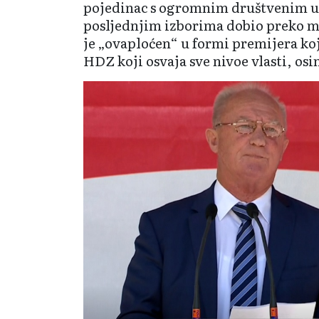
pojedinac s ogromnim društvenim uti
posljednjim izborima dobio preko mi
je „ovaploćen“ u formi premijera ko
HDZ koji osvaja sve nivoe vlasti, os